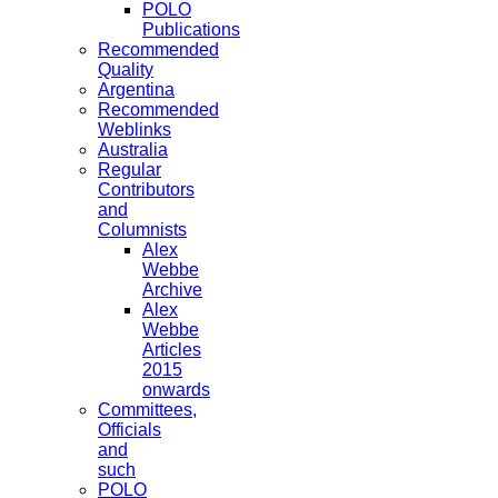
POLO
Publications
Recommended
Quality
Argentina
Recommended
Weblinks
Australia
Regular
Contributors
and
Columnists
Alex
Webbe
Archive
Alex
Webbe
Articles
2015
onwards
Committees,
Officials
and
such
POLO