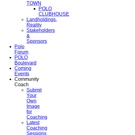
TOWN
POLO
CLUBHOUSE
Landholdings,
Reality
Stakeholders
&
Sponsors
Polo
Forum
POLO
Boulevard
Coming
Events
Community
Coach
Submit
Your
Own
Image
for
Coaching
Latest
Coaching
Sessions