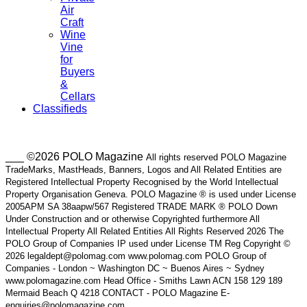
Air
Craft
Wine
Vine
for
Buyers
&
Cellars
Classifieds
___ ©2026 POLO Magazine
All rights reserved POLO Magazine
TradeMarks, MastHeads, Banners, Logos and All Related Entities are
Registered Intellectual Property Recognised by the World Intellectual
Property Organisation Geneva. POLO Magazine ® is used under License
2005APM SA 38aapw/567 Registered TRADE MARK ® POLO Down
Under Construction and or otherwise Copyrighted furthermore All
Intellectual Property All Related Entities All Rights Reserved 2026 The
POLO Group of Companies IP used under License TM Reg Copyright ©
2026 legaldept@polomag.com www.polomag.com POLO Group of
Companies - London ~ Washington DC ~ Buenos Aires ~ Sydney
www.polomagazine.com Head Office - Smiths Lawn ACN 158 129 189
Mermaid Beach Q 4218 CONTACT - POLO Magazine E-
enquiries@polomagazine.com