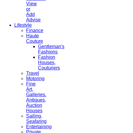
View
or
Add
Advise
Lifestyle
Finance
Haute
Couture
Gentleman's
Fashions
Fashion
Houses,
Couturiers
Travel
Motoring
Fine
Art,
Galleries.
Antiques,
Auction
Houses
Sailing,
Seafaring
Entertaining
Private