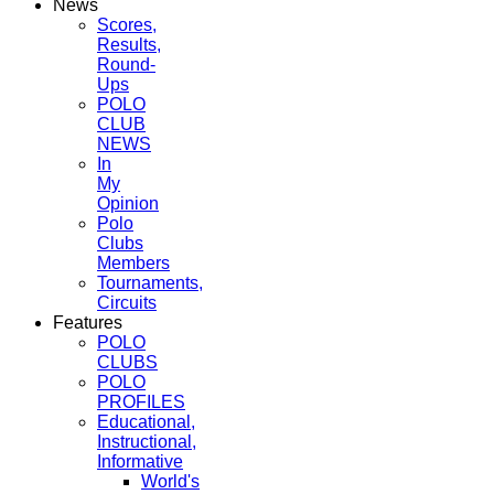
News
Scores,
Results,
Round-
Ups
POLO
CLUB
NEWS
In
My
Opinion
Polo
Clubs
Members
Tournaments,
Circuits
Features
POLO
CLUBS
POLO
PROFILES
Educational,
Instructional,
Informative
World's